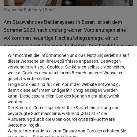
Stauwehr Baldeney (Ruhr)
Am Stauwehr des Baldeneysees in Essen ist seit dem
Sommer 2020 nach umfangreichen Vorplanungen eine
vollkommen neuartige Fischaufstiegsanlage, ein so
genanntes Fischliftsystem, in Betrieb. Das Fischliftsystem
besteht aus zwei senkrecht aufgestellten Röhren, in denen
Wir möchten die Informationen und das Nutzungserlebnis auf
dieser Webseite an Ihre Bedürfnisse anpassen. Deswegen
der Wasserstand zwischen Ober- und Unterwasser durch
verwenden wir sog. Cookies. Sie können selbst entscheiden,
Befüllen bzw. Entleeren ausgeglichen wird. Füllt sich die
welche Cookies genau bei Ihrem Besuch unserer Webseiten
Röhre mit Wasser, steigt der hierin befindliche
gesetzt werden sollen.
Einige Cookies sind für den Abruf der Website notwendig,
wassergefüllte Liftkorb auf und befördert die Fische nach
damit diese auf Ihrem Endgerät richtig anzeigen werden
oben. Anschließend wird die Röhre entleert und der
kann. Diese essentiellen Cookies können nicht abgewählt
Liftkorb sinkt wieder ab. Damit wanderwillige Fische stets
werden.
Der Komfort-Cookie speichert Ihre Spracheinstellung und
einen „freien“ Lift vorfinden, werden die beiden Röhren
bevorzugte Suchmaschine, während „Statistik“ die
alternierend betrieben.
Auswertung durch die Open-Source-Statistik-Software
„Matomo“ regelt.
Das Fachgebiet Wasserbau und Hydraulik koordinierte
Weitere Informationen zum Einsatz von Cookies erhalten Sie
dabei im Auftrag des Ruhrverbandes die im Rahmen der
in unserer
Datenschutzerklärung
.