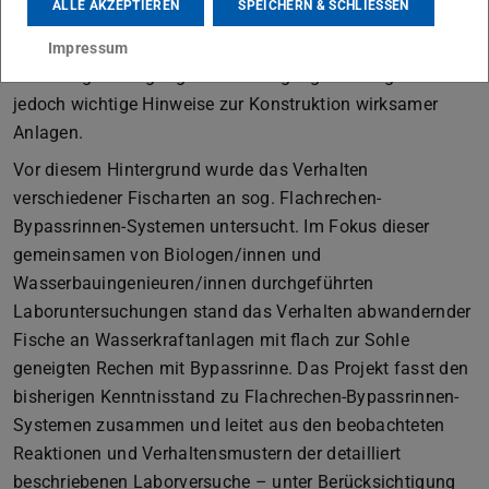
ALLE AKZEPTIEREN
SPEICHERN & SCHLIESSEN
erforscht. Das Wissen über Reaktionen und
Verhaltensmuster von Fischen bei bestimmten
Impressum
Strömungsbedingungen und Anlagengestaltungen liefert
jedoch wichtige Hinweise zur Konstruktion wirksamer
Anlagen.
Vor diesem Hintergrund wurde das Verhalten
verschiedener Fischarten an sog. Flachrechen-
Bypassrinnen-Systemen untersucht. Im Fokus dieser
gemeinsamen von Biologen/innen und
Wasserbauingenieuren/innen durchgeführten
Laboruntersuchungen stand das Verhalten abwandernder
Fische an Wasserkraftanlagen mit flach zur Sohle
geneigten Rechen mit Bypassrinne. Das Projekt fasst den
bisherigen Kenntnisstand zu Flachrechen-Bypassrinnen-
Systemen zusammen und leitet aus den beobachteten
Reaktionen und Verhaltensmustern der detailliert
beschriebenen Laborversuche – unter Berücksichtigung