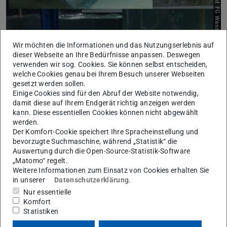
Bild: FG Wasserbau & Hydraulik
Wir möchten die Informationen und das Nutzungserlebnis auf
dieser Webseite an Ihre Bedürfnisse anpassen. Deswegen
verwenden wir sog. Cookies. Sie können selbst entscheiden,
welche Cookies genau bei Ihrem Besuch unserer Webseiten
gesetzt werden sollen.
Ethohydraulische Untersuchungen im wasserbaulichen
Einige Cookies sind für den Abruf der Website notwendig,
Forschungslabor
damit diese auf Ihrem Endgerät richtig anzeigen werden
kann. Diese essentiellen Cookies können nicht abgewählt
Fischschutz- und Fischabstiegsanlagen an
werden.
Wasserkraftanlagen sind zentrale Maßnahmen zum
Der Komfort-Cookie speichert Ihre Spracheinstellung und
bevorzugte Suchmaschine, während „Statistik“ die
Schutz von Fischen vor turbinenbedingten Schädigungen
Auswertung durch die Open-Source-Statistik-Software
sowie zur Gewährleistung eines sicheren Fischabstiegs.
„Matomo“ regelt.
Zwar wurde der Kenntnisstand zur Errichtung wirksamer
Weitere Informationen zum Einsatz von Cookies erhalten Sie
in unserer
Datenschutzerklärung
.
Anlagen in den letzten Jahren kontinuierlich erweitert, das
Nur essentielle
Verhalten der Fische als wesentliche Grundlage zur
Komfort
Bemessung funktionsfähiger Fischschutz- und
Statistiken
Abstiegskonzepte ist bislang allerdings noch wenig