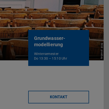
Grundwasser-
modellierung
Bild: pixabay
Wintersemester
Do 13:30 – 15:10 Uhr
KONTAKT