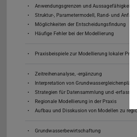
Anwendungsgrenzen und Aussagefähigkeit
Struktur-, Parametermodell, Rand- und Anfa
Möglichkeiten der Entscheidungsfindung
Häufige Fehler bei der Modellierung
Praxisbeispiele zur Modellierung lokaler Pro
Zeitreihenanalyse, -ergänzung
Interpretation von Grundwassergleichenplänen 
Strategien für Datensammlung und -erfassun
Regionale Modellierung in der Praxis
Aufbau und Disskusion von Modellen zu regi
Grundwasserbewirtschaftung